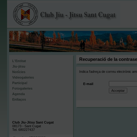
Recuperació de la contras
L'Entitat
Jiu-jitsu
Indica l'adreça de correu electrònic am
Notícies
Videogaleries
Participa!
E-mail
Fotogaleries
Agenda
Enllaços
Club Jiu-Jitsu Sant Cugat
08173 - Sant Cugat
Tel. 680227437