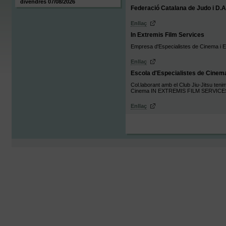
divendres 07/08/2026
Federació Catalana de Judo i D.A
Enllaç
In Extremis Film Services
Empresa d'Especialistes de Cinema i E
Enllaç
Escola d'Especialistes de Cine
Col.laborant amb el Club Jiu-Jitsu tenim
Cinema IN EXTREMIS FILM SERVICE
Enllaç