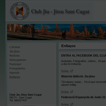
Enllaços
L'Entitat
Jiu-jitsu
ENTRA AL FACEBOOK DEL CLU
Notícies
Videogaleries
Activitats, Fotografíes, vídeos... El qu
a día ho trobaràs.
Participa!
Fotogaleries
Enllaç
Agenda
Material didàctic Jiu-jitsu
Enllaços
Técniques, katas... Tot el que necessit
aquest enllaç
Enllaç
Club Jiu-Jitsu Sant Cugat
Federació Espanyola de Judo i D
08173 - Sant Cugat
Tel. 680227437
Enllaç