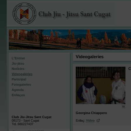
Videogaleries
L'Entitat
Jiu-jitsu
C
Notícies
Videogaleries
Participa!
Fotogaleries
Agenda
Enllaços
Georgina Chiappero
Club Jiu-Jitsu Sant Cugat
08173 - Sant Cugat
Enllaç:
Video
Tel. 680227437