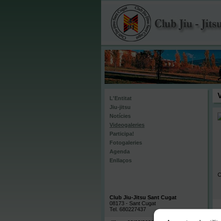
L'Entitat
Jiu-jitsu
Notícies
Videogaleries
Participa!
Fotogaleries
Agenda
Enllaços
C
Club Jiu-Jitsu Sant Cugat
08173 - Sant Cugat
Tel. 680227437