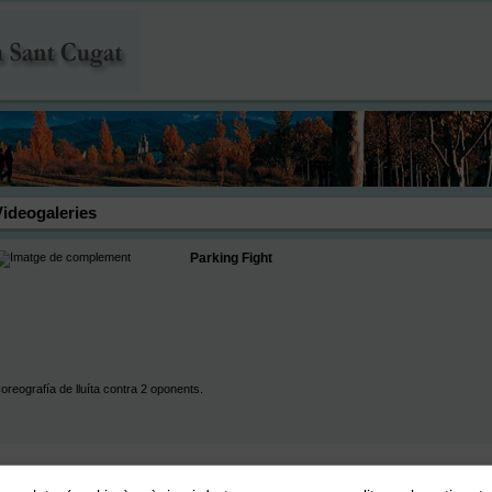
Videogaleries
Parking Fight
oreografía de lluíta contra 2 oponents.