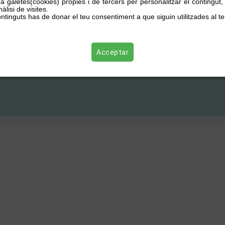
za galetes(cookies) pròpies i de tercers per personalitzar el contingut
àlisi de visites.
ntinguts has de donar el teu consentiment a que siguin utilitzades al te
Acceptar