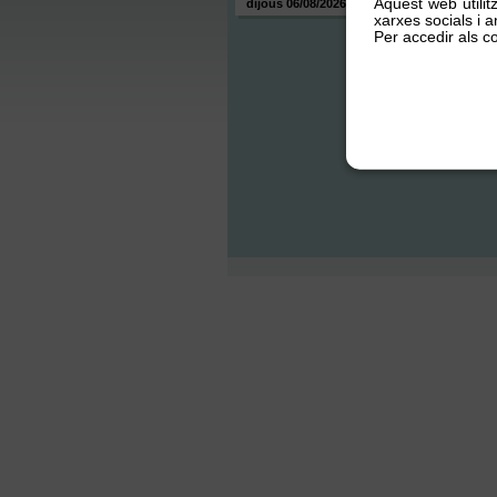
Aquest web utilit
dijous 06/08/2026
xarxes socials i an
Per accedir als co