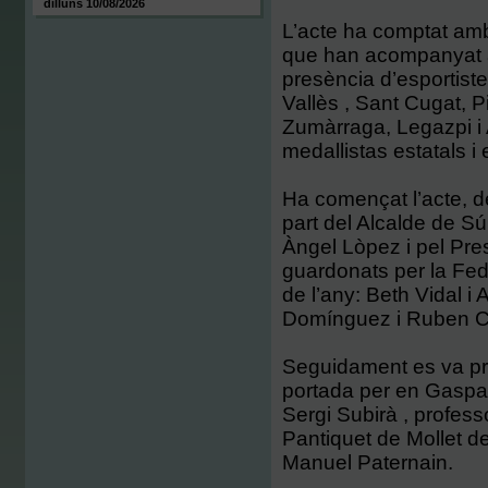
dilluns 10/08/2026
L’acte ha comptat amb 
que han acompanyat a
presència d’esportist
Vallès , Sant Cugat, P
Zumàrraga, Legazpi i A
medallistas estatals i
Ha començat l’acte, d
part del Alcalde de Sú
Àngel Lòpez i pel Pre
guardonats per la Fed
de l’any: Beth Vidal 
Domínguez i Ruben Cab
Seguidament es va pr
portada per en Gaspar
Sergi Subirà , profes
Pantiquet de Mollet d
Manuel Paternain.