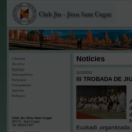
Notícies
L'Entitat
Jiu-jitsu
Notícies
11/12/2012
Videogaleries
III TROBADA DE J
Participa!
Fotogaleries
Agenda
Enllaços
A
d
d
Club Jiu-Jitsu Sant Cugat
N
08173 - Sant Cugat
Tel. 680227437
Euzkadi ,organitzada p