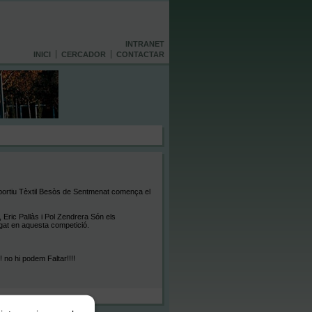
INTRANET
INICI
CERCADOR
CONTACTAR
sportiu Tèxtil Besòs de Sentmenat comença el
 Eric Pallàs i Pol Zendrera Són els
ugat en aquesta competició.
 no hi podem Faltar!!!!