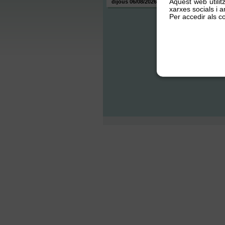
Aquest web utilit
dijous 06/08/2026
xarxes socials i an
Per accedir als co