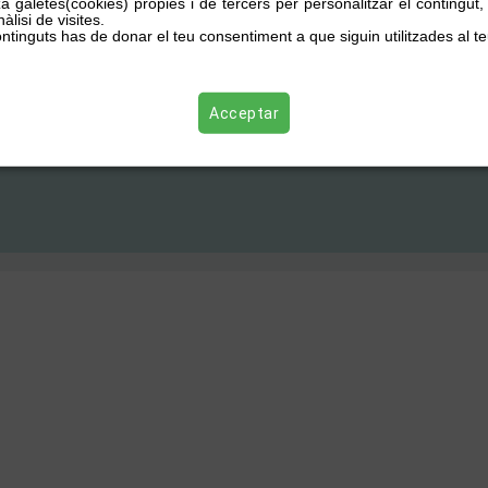
za galetes(cookies) pròpies i de tercers per personalitzar el contingut
àlisi de visites.
ntinguts has de donar el teu consentiment a que siguin utilitzades al te
Acceptar