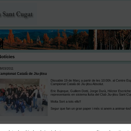
Notícies
8/03/2011
ampionat Català de Jiu-jitsu
Dissabte 19 de Març a partir de les 10:00h. al Centre E
Campionat Català de Jiu-jitsu Absolut.
Eric Bujeque, Guillem Dotti, Jorge Durà, Héctor Escriche,
representants en sistema lluíta del Club Jiu-jitsu Sant C
Molta Sort a tots ells!!
Segur que fan un gran paper i més si anem a animar-los!!