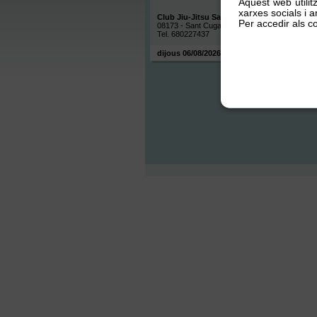
Aquest web utilit
xarxes socials i an
Club Jiu-Jitsu Sant Cugat
Per accedir als co
08173 - Sant Cugat
Tel. 680227437
dijous 06/08/2026