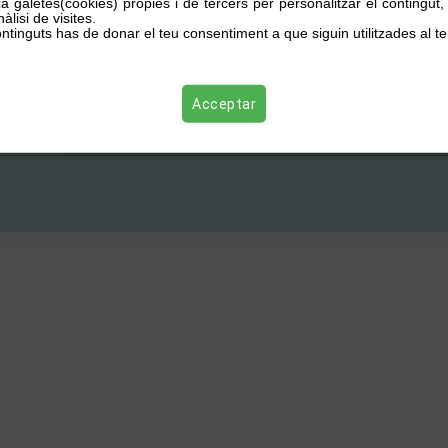
za galetes(cookies) pròpies i de tercers per personalitzar el contingut
àlisi de visites.
ntinguts has de donar el teu consentiment a que siguin utilitzades al te
Acceptar