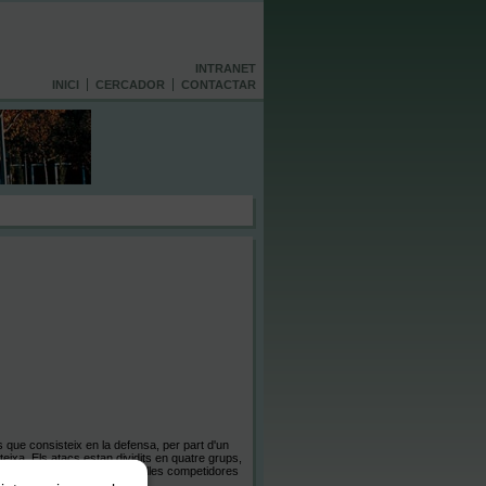
INTRANET
INICI
CERCADOR
CONTACTAR
 que consisteix en la defensa, per part d'un
ateixa. Els atacs estan dividits en quatre grups,
r l'Arbitre Central. Les parelles competidores